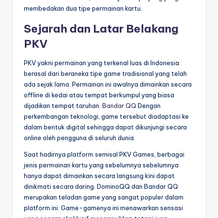
membedakan dua tipe permainan kartu.
Sejarah dan Latar Belakang
PKV
PKV yakni permainan yang terkenal luas di Indonesia
berasal dari beraneka tipe game tradisional yang telah
ada sejak lama. Permainan ini awalnya dimainkan secara
offline di kedai atau tempat berkumpul yang biasa
dijadikan tempat taruhan.
Bandar QQ
Dengan
perkembangan teknologi, game tersebut diadaptasi ke
dalam bentuk digital sehingga dapat dikunjungi secara
online oleh pengguna di seluruh dunia.
Saat hadirnya platform semisal PKV Games, berbagai
jenis permainan kartu yang sebelumnya sebelumnya
hanya dapat dimainkan secara langsung kini dapat
dinikmati secara daring. DominoQQ dan Bandar QQ
merupakan teladan game yang sangat populer dalam
platform ini. Game-gamenya ini menawarkan sensasi