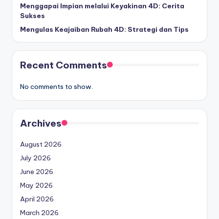
Menggapai Impian melalui Keyakinan 4D: Cerita
Sukses
Mengulas Keajaiban Rubah 4D: Strategi dan Tips
Recent Comments
No comments to show.
Archives
August 2026
July 2026
June 2026
May 2026
April 2026
March 2026