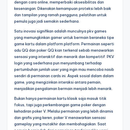
dengan cara online, memperbaiki aksesibilitas dan
kesenangan. Dikenakan kemampuan proteksi lebih baik
dan tampilan yang ramah pengguna, pelatihan untuk
pemula juga jadi semakin sederhana.
Satu inovasi signifikan adalah munculnya pkv games
yang memungkinkan gamer untuk bermain beraneka tipe
game kartu dalam platform platform. Permainan seperti
adu QQ dan poker QQ kian terkenal sebab menawarkan
sensasi yang interaktif dan menarik dan kompetitif. PKV
login yang sederhana pun menyumbang terhadap
pertumbuhan jumlah user yang ingin mau mencoba nasib
sendiri di permainan cards ini. Aspek sosial dalam dalam
game, yang mengizinkan interaksi antara pemain,
menjadikan pengalaman bermain menjadi lebih menarik.
Bukan hanya permainan kartu klasik saja masuk titik
fokus, tapi juga perkembangan game poker dengan
kehadiran poker V. Melalui permainan yang lebih dinamis
dan grafis yang keren, poker V menawarkan sensasi
gameplay yang mutakhir dan membahagiakan. Saat