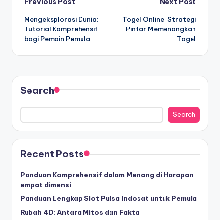
Post
Previous Post
Next Post
Mengeksplorasi Dunia:
Togel Online: Strategi
navigation
Tutorial Komprehensif
Pintar Memenangkan
bagi Pemain Pemula
Togel
Search
Search
Recent Posts
Panduan Komprehensif dalam Menang di Harapan
empat dimensi
Panduan Lengkap Slot Pulsa Indosat untuk Pemula
Rubah 4D: Antara Mitos dan Fakta