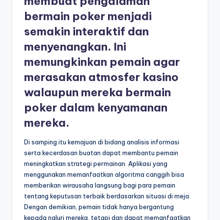
membuat pengalaman
bermain poker menjadi
semakin interaktif dan
menyenangkan. Ini
memungkinkan pemain agar
merasakan atmosfer kasino
walaupun mereka bermain
poker dalam kenyamanan
mereka.
Di samping itu kemajuan di bidang analisis informasi
serta kecerdasan buatan dapat membantu pemain
meningkatkan strategi permainan. Aplikasi yang
menggunakan memanfaatkan algoritma canggih bisa
memberikan wirausaha langsung bagi para pemain
tentang keputusan terbaik berdasarkan situasi di meja.
Dengan demikian, pemain tidak hanya bergantung
kepada naluri mereka, tetapi dan dapat memanfaatkan