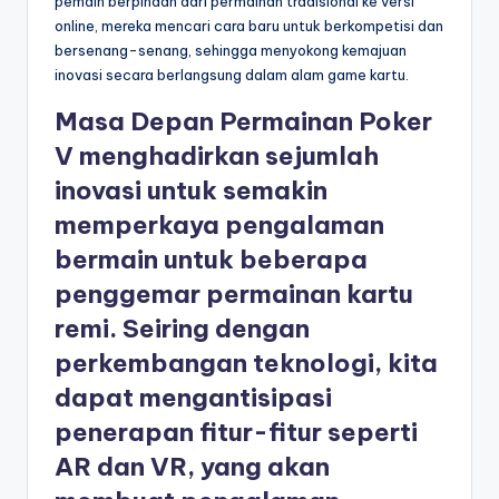
pemain berpindah dari permainan tradisional ke versi
online, mereka mencari cara baru untuk berkompetisi dan
bersenang-senang, sehingga menyokong kemajuan
inovasi secara berlangsung dalam alam game kartu.
Masa Depan Permainan Poker
V menghadirkan sejumlah
inovasi untuk semakin
memperkaya pengalaman
bermain untuk beberapa
penggemar permainan kartu
remi. Seiring dengan
perkembangan teknologi, kita
dapat mengantisipasi
penerapan fitur-fitur seperti
AR dan VR, yang akan