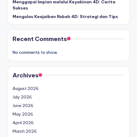
Menggapai Impian melalui Keyakinan 4D: Cerita
Sukses
Mengulas Keajaiban Rubah 4D: Strategi dan Tips
Recent Comments
No comments to show.
Archives
August 2026
July 2026
June 2026
May 2026
April 2026
March 2026