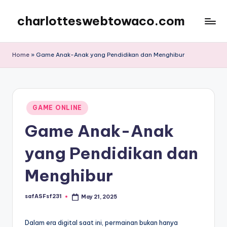
charlotteswebtowaco.com
Skip
to
content
Home
»
Game Anak-Anak yang Pendidikan dan Menghibur
Posted
GAME ONLINE
in
Game Anak-Anak
yang Pendidikan dan
Menghibur
safASFsf231
May 21, 2025
Posted
by
Dalam era digital saat ini, permainan bukan hanya