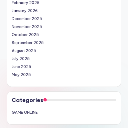
February 2026
January 2026
December 2025
November 2025
October 2025
September 2025
August 2025
July 2025
June 2025
May 2025
Categories
GAME ONLINE