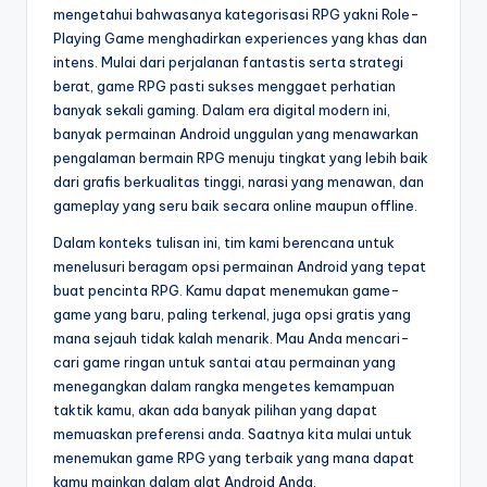
mengetahui bahwasanya kategorisasi RPG yakni Role-
Playing Game menghadirkan experiences yang khas dan
intens. Mulai dari perjalanan fantastis serta strategi
berat, game RPG pasti sukses menggaet perhatian
banyak sekali gaming. Dalam era digital modern ini,
banyak permainan Android unggulan yang menawarkan
pengalaman bermain RPG menuju tingkat yang lebih baik
dari grafis berkualitas tinggi, narasi yang menawan, dan
gameplay yang seru baik secara online maupun offline.
Dalam konteks tulisan ini, tim kami berencana untuk
menelusuri beragam opsi permainan Android yang tepat
buat pencinta RPG. Kamu dapat menemukan game-
game yang baru, paling terkenal, juga opsi gratis yang
mana sejauh tidak kalah menarik. Mau Anda mencari-
cari game ringan untuk santai atau permainan yang
menegangkan dalam rangka mengetes kemampuan
taktik kamu, akan ada banyak pilihan yang dapat
memuaskan preferensi anda. Saatnya kita mulai untuk
menemukan game RPG yang terbaik yang mana dapat
kamu mainkan dalam alat Android Anda.