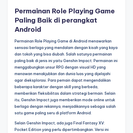
Permainan Role Playing Game
Paling Baik di perangkat
Android
Permainan Role Playing Game di Android menawarkan
sensasi berlaga yang mendalam dengan kisah yang kaya
dan tokoh yang bisa diubah. Salah satunya permainan
paling baik di jenis ini yaitu Genshin Impact. Permainan ini
menggabungkan unsur RPG dengan visual HD yang
menawan menakjubkan dan dunia luas yang dijelajahi
agar dieksplorasi. Para pemain dapat mengendalikan
beberapa karakter dengan skill yang berbeda,
memberikan fleksibilitas dalam strategi bermain. Selain
itu, Genshin Impact juga memberikan mode online untuk
berlaga dengan rekannya, menjadikannya sebagai salah
satu game paling seru di platform Android.
Selain Genshin Impact, ada juga Final Fantasy XV:
Pocket Edition yang perlu dipertimbangkan. Versi ini