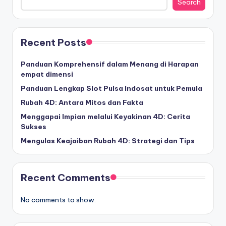
Search
Recent Posts
Panduan Komprehensif dalam Menang di Harapan
empat dimensi
Panduan Lengkap Slot Pulsa Indosat untuk Pemula
Rubah 4D: Antara Mitos dan Fakta
Menggapai Impian melalui Keyakinan 4D: Cerita
Sukses
Mengulas Keajaiban Rubah 4D: Strategi dan Tips
Recent Comments
No comments to show.