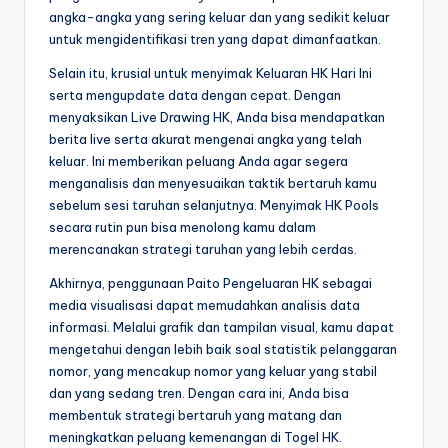
angka-angka yang sering keluar dan yang sedikit keluar
untuk mengidentifikasi tren yang dapat dimanfaatkan.
Selain itu, krusial untuk menyimak Keluaran HK Hari Ini
serta mengupdate data dengan cepat. Dengan
menyaksikan Live Drawing HK, Anda bisa mendapatkan
berita live serta akurat mengenai angka yang telah
keluar. Ini memberikan peluang Anda agar segera
menganalisis dan menyesuaikan taktik bertaruh kamu
sebelum sesi taruhan selanjutnya. Menyimak HK Pools
secara rutin pun bisa menolong kamu dalam
merencanakan strategi taruhan yang lebih cerdas.
Akhirnya, penggunaan Paito Pengeluaran HK sebagai
media visualisasi dapat memudahkan analisis data
informasi. Melalui grafik dan tampilan visual, kamu dapat
mengetahui dengan lebih baik soal statistik pelanggaran
nomor, yang mencakup nomor yang keluar yang stabil
dan yang sedang tren. Dengan cara ini, Anda bisa
membentuk strategi bertaruh yang matang dan
meningkatkan peluang kemenangan di Togel HK.