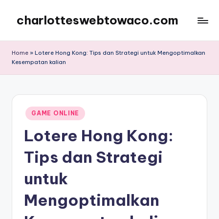
charlotteswebtowaco.com
Skip
to
content
Home
»
Lotere Hong Kong: Tips dan Strategi untuk Mengoptimalkan
Kesempatan kalian
Posted
GAME ONLINE
in
Lotere Hong Kong:
Tips dan Strategi
untuk
Mengoptimalkan