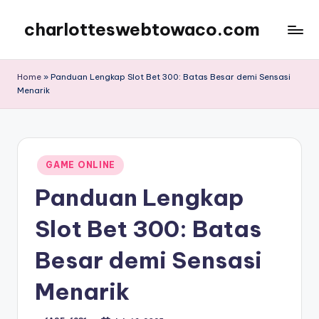
charlotteswebtowaco.com
Skip
to
content
Home
»
Panduan Lengkap Slot Bet 300: Batas Besar demi Sensasi
Menarik
Posted
GAME ONLINE
in
Panduan Lengkap
Slot Bet 300: Batas
Besar demi Sensasi
Menarik