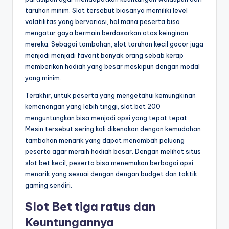
taruhan minim. Slot tersebut biasanya memiliki level
volatilitas yang bervariasi, hal mana peserta bisa
mengatur gaya bermain berdasarkan atas keinginan
mereka. Sebagai tambahan, slot taruhan kecil gacor juga
menjadi menjadi favorit banyak orang sebab kerap
memberikan hadiah yang besar meskipun dengan modal
yang minim.
Terakhir, untuk peserta yang mengetahui kemungkinan
kemenangan yang lebih tinggi, slot bet 200
menguntungkan bisa menjadi opsi yang tepat tepat.
Mesin tersebut sering kali dikenakan dengan kemudahan
tambahan menarik yang dapat menambah peluang
peserta agar meraih hadiah besar. Dengan melihat situs
slot bet kecil, peserta bisa menemukan berbagai opsi
menarik yang sesuai dengan dengan budget dan taktik
gaming sendiri.
Slot Bet tiga ratus dan
Keuntungannya