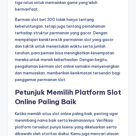
tiga ratus untuk memainkan game yang lebih
bermanfaat.
Bermain slot bet 300 tidak hanya tentang
keberuntungan, tetapi juga tentang pemahaman
terhadap struktur permainan yang gacor. Dengan
mempelajari karakteristik permainan slot yang gacor
dan taktik untuk menentukan waktu serta jumlah
taruhan, para pemain bisa meningkatkan kesempatan
mereka untuk meraih keberhasilan. Dengan begitu,
pengalaman bermain slot online semakin menyenangkan
dan memuaskan, memberikan kenikmatan tersendiri bagi
penggemar permainan slot.
Petunjuk Memilih Platform Slot
Online Paling Baik
Ketika memilih situs slot online paling baik, penting agar
menimbang nama baik serta keamanannya. Verifikasi
platform tersebut punya lisensi yang dikeluarkan serta
dibawahi oleh otoritas diakui. Kamu juga mencari ulasan