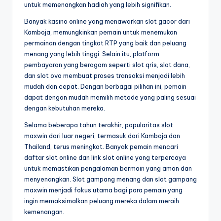
untuk memenangkan hadiah yang lebih signifikan.
Banyak kasino online yang menawarkan slot gacor dari
Kamboja, memungkinkan pemain untuk menemukan
permainan dengan tingkat RTP yang baik dan peluang
menang yang lebih tinggi. Selain itu, platform
pembayaran yang beragam seperti slot qris, slot dana,
dan slot ovo membuat proses transaksi menjadi lebih
mudah dan cepat. Dengan berbagai pilihan ini, pemain
dapat dengan mudah memilih metode yang paling sesuai
dengan kebutuhan mereka.
Selama beberapa tahun terakhir, popularitas slot
maxwin dari luar negeri, termasuk dari Kamboja dan
Thailand, terus meningkat. Banyak pemain mencari
daftar slot online dan link slot online yang terpercaya
untuk memastikan pengalaman bermain yang aman dan
menyenangkan. Slot gampang menang dan slot gampang
maxwin menjadi fokus utama bagi para pemain yang
ingin memaksimalkan peluang mereka dalam meraih
kemenangan.