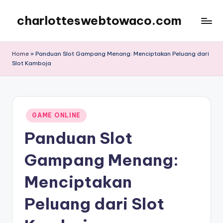
charlotteswebtowaco.com
Skip
to
content
Home
»
Panduan Slot Gampang Menang: Menciptakan Peluang dari
Slot Kamboja
Posted
GAME ONLINE
in
Panduan Slot
Gampang Menang:
Menciptakan
Peluang dari Slot