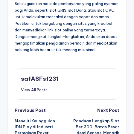
Selalu gunakan metode pembayaran yang paling nyaman
bagi Anda, seperti slot QRIS, slot Dana, atau slot OVO,
untuk melakukan transaksi dengan cepat dan aman.
Pastikan untuk bergabung dengan situs yang kredibel
dan menyediakan link slot online yang terpercaya.
Dengan mengikuti langkah-langkah ini, Anda akan dapat
mengoptimalkan pengalaman bermain dan menciptakan
peluang lebih besar untuk menang maksimal.
safASFsf231
View All Posts
Post
Previous Post
Next Post
Meneliti Keunggulan
Panduan Lengkap Slot
navigation
IDN Play di Industri
Bet 300: Batas Besar
Permainan Poker
demi Sensasi Menarik