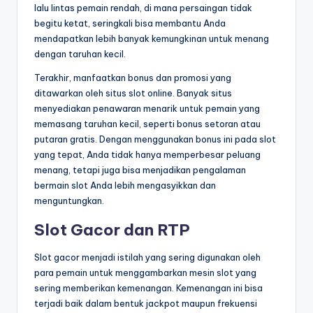
lalu lintas pemain rendah, di mana persaingan tidak
begitu ketat, seringkali bisa membantu Anda
mendapatkan lebih banyak kemungkinan untuk menang
dengan taruhan kecil.
Terakhir, manfaatkan bonus dan promosi yang
ditawarkan oleh situs slot online. Banyak situs
menyediakan penawaran menarik untuk pemain yang
memasang taruhan kecil, seperti bonus setoran atau
putaran gratis. Dengan menggunakan bonus ini pada slot
yang tepat, Anda tidak hanya memperbesar peluang
menang, tetapi juga bisa menjadikan pengalaman
bermain slot Anda lebih mengasyikkan dan
menguntungkan.
Slot Gacor dan RTP
Slot gacor menjadi istilah yang sering digunakan oleh
para pemain untuk menggambarkan mesin slot yang
sering memberikan kemenangan. Kemenangan ini bisa
terjadi baik dalam bentuk jackpot maupun frekuensi