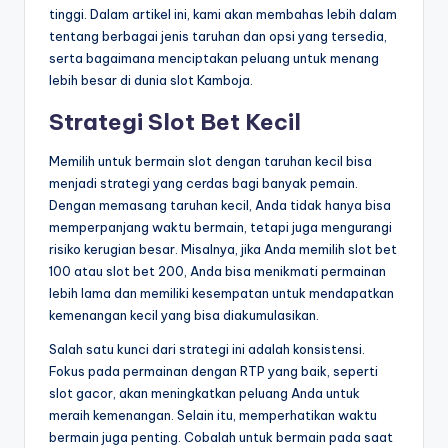
tinggi. Dalam artikel ini, kami akan membahas lebih dalam
tentang berbagai jenis taruhan dan opsi yang tersedia,
serta bagaimana menciptakan peluang untuk menang
lebih besar di dunia slot Kamboja.
Strategi Slot Bet Kecil
Memilih untuk bermain slot dengan taruhan kecil bisa
menjadi strategi yang cerdas bagi banyak pemain.
Dengan memasang taruhan kecil, Anda tidak hanya bisa
memperpanjang waktu bermain, tetapi juga mengurangi
risiko kerugian besar. Misalnya, jika Anda memilih slot bet
100 atau slot bet 200, Anda bisa menikmati permainan
lebih lama dan memiliki kesempatan untuk mendapatkan
kemenangan kecil yang bisa diakumulasikan.
Salah satu kunci dari strategi ini adalah konsistensi.
Fokus pada permainan dengan RTP yang baik, seperti
slot gacor, akan meningkatkan peluang Anda untuk
meraih kemenangan. Selain itu, memperhatikan waktu
bermain juga penting. Cobalah untuk bermain pada saat