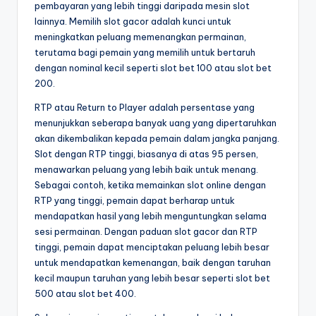
pembayaran yang lebih tinggi daripada mesin slot
lainnya. Memilih slot gacor adalah kunci untuk
meningkatkan peluang memenangkan permainan,
terutama bagi pemain yang memilih untuk bertaruh
dengan nominal kecil seperti slot bet 100 atau slot bet
200.
RTP atau Return to Player adalah persentase yang
menunjukkan seberapa banyak uang yang dipertaruhkan
akan dikembalikan kepada pemain dalam jangka panjang.
Slot dengan RTP tinggi, biasanya di atas 95 persen,
menawarkan peluang yang lebih baik untuk menang.
Sebagai contoh, ketika memainkan slot online dengan
RTP yang tinggi, pemain dapat berharap untuk
mendapatkan hasil yang lebih menguntungkan selama
sesi permainan. Dengan paduan slot gacor dan RTP
tinggi, pemain dapat menciptakan peluang lebih besar
untuk mendapatkan kemenangan, baik dengan taruhan
kecil maupun taruhan yang lebih besar seperti slot bet
500 atau slot bet 400.