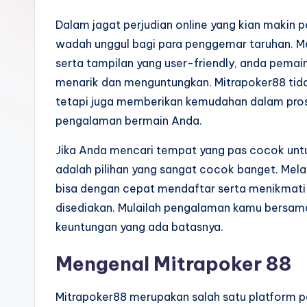
Dalam jagat perjudian online yang kian makin p
wadah unggul bagi para penggemar taruhan. Me
serta tampilan yang user-friendly, anda pemai
menarik dan menguntungkan. Mitrapoker88 tid
tetapi juga memberikan kemudahan dalam pro
pengalaman bermain Anda.
Jika Anda mencari tempat yang pas cocok unt
adalah pilihan yang sangat cocok banget. Melal
bisa dengan cepat mendaftar serta menikmati 
disediakan. Mulailah pengalaman kamu bersama
keuntungan yang ada batasnya.
Mengenal Mitrapoker 88
Mitrapoker88 merupakan salah satu platform pe