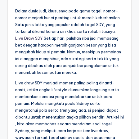
by
Dalam dunia judi, khususnya pada game togel, nomor-
nomor menjadi kunci penting untuk meraih keberhasilan.
Satu jenis lotto yang populer adalah togel SDY, yang
terkenal dikenal karena ciri khas serta reliabilitasnya.
Live Draw SDY
Setiap hari, puluhan ribu judi memasang
bet dengan harapan meraih ganjaran besar yang bisa
mengubah hidup si pemain. Namun, meskipun permainan
ini dianggap menghibur, ada strategi serta taktik yang
sering dibahas oleh para penjudi berpengalaman untuk
menambah kesempatan mereka.
Live draw SDY menjadi momen paling paling dinanti-
nanti, ketika angka lifestyle diumumkan langsung serta
memberikan sensasi yang mendebarkan untuk para
pemain. Melalui mengikuti pools Sidney serta
mengetahui pola serta tren yang ada, si penjudi dapat
dibantu untuk menentukan angka pilihan sendiri. Artikel ini
, kita akan membahas secara mendalam soal togel
Sydney, yang meliputi cara kerja sistem live draw,
wawasan terkait togel sidney pools, dan bagaimana