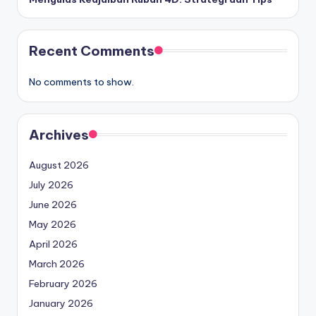
Recent Comments
No comments to show.
Archives
August 2026
July 2026
June 2026
May 2026
April 2026
March 2026
February 2026
January 2026