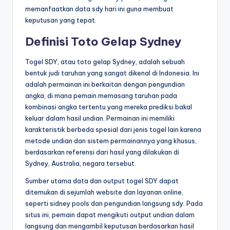
memanfaatkan data sdy hari ini guna membuat
keputusan yang tepat.
Definisi Toto Gelap Sydney
Togel SDY, atau toto gelap Sydney, adalah sebuah
bentuk judi taruhan yang sangat dikenal di Indonesia. Ini
adalah permainan ini berkaitan dengan pengundian
angka, di mana pemain memasang taruhan pada
kombinasi angka tertentu yang mereka prediksi bakal
keluar dalam hasil undian. Permainan ini memiliki
karakteristik berbeda spesial dari jenis togel lain karena
metode undian dan sistem permainannya yang khusus,
berdasarkan referensi dari hasil yang dilakukan di
Sydney, Australia, negara tersebut.
Sumber utama data dan output togel SDY dapat
ditemukan di sejumlah website dan layanan online,
seperti sidney pools dan pengundian langsung sdy. Pada
situs ini, pemain dapat mengikuti output undian dalam
langsung dan mengambil keputusan berdasarkan hasil