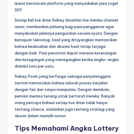
lewat bermacam platform yang menyediakan jasa togel
SDY.
Setiap kali live draw Sidney disiarkan live melalui channel
resmi, memberikan peluang bagi para penggemar agar
menyaksikan jalannya pengundian secara nyata. Dengan
kemajuan teknologi, hasil yang ditayangkan memastikan
bahwa keabsahan dan akurasi hasil tetap terjaga
dengan baik. Para penonton dapat merasai kesenangan
dan ketegangan yang menegangkan ketika angka-angka
diambil satu per satu.
Sidney Pools yang berfungsi sebagai penyelenggara
sentral memastikan bahwa seluruh proses berjalan
dengan fair dan tanpa manipulasi. Dengan demikian,
pemain merasa tenang untuk bertaruh mereka. Banyak
orang percaya bahwa setiap live draw tidak hanya
tentang chance, melainkan juga tentang strategi yang
akurat dalam memilih nomor.
Tips Memahami Angka Lottery