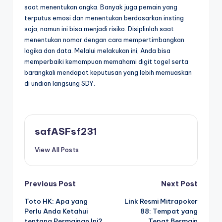
saat menentukan angka. Banyak juga pemain yang
terputus emosi dan menentukan berdasarkan insting
saja, namun ini bisa menjadi risiko. Disiplinlah saat
menentukan nomor dengan cara mempertimbangkan
logika dan data. Melalui melakukan ini, Anda bisa
memperbaiki kemampuan memahami digit togel serta
barangkali mendapat keputusan yang lebih memuaskan
di undian langsung SDY.
safASFsf231
View All Posts
Post
Previous Post
Next Post
Toto HK: Apa yang
Link Resmi Mitrapoker
navigation
Perlu Anda Ketahui
88: Tempat yang
tentang Permainan Ini?
Tepat Bermain