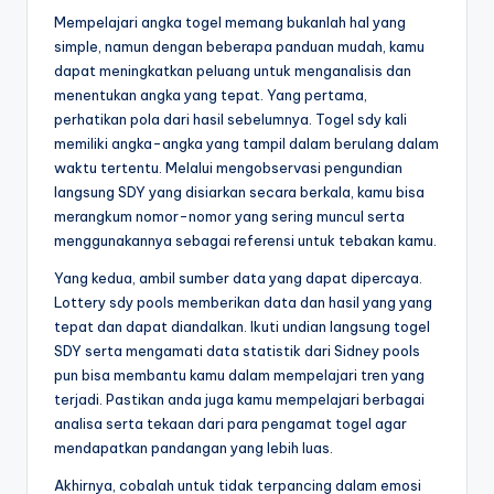
Mempelajari angka togel memang bukanlah hal yang
simple, namun dengan beberapa panduan mudah, kamu
dapat meningkatkan peluang untuk menganalisis dan
menentukan angka yang tepat. Yang pertama,
perhatikan pola dari hasil sebelumnya. Togel sdy kali
memiliki angka-angka yang tampil dalam berulang dalam
waktu tertentu. Melalui mengobservasi pengundian
langsung SDY yang disiarkan secara berkala, kamu bisa
merangkum nomor-nomor yang sering muncul serta
menggunakannya sebagai referensi untuk tebakan kamu.
Yang kedua, ambil sumber data yang dapat dipercaya.
Lottery sdy pools memberikan data dan hasil yang yang
tepat dan dapat diandalkan. Ikuti undian langsung togel
SDY serta mengamati data statistik dari Sidney pools
pun bisa membantu kamu dalam mempelajari tren yang
terjadi. Pastikan anda juga kamu mempelajari berbagai
analisa serta tekaan dari para pengamat togel agar
mendapatkan pandangan yang lebih luas.
Akhirnya, cobalah untuk tidak terpancing dalam emosi