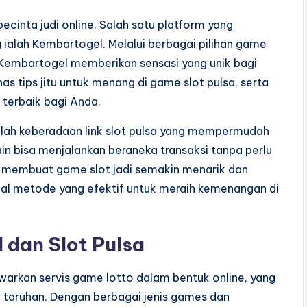
pecinta judi online. Salah satu platform yang
alah Kembartogel. Melalui berbagai pilihan game
 Kembartogel memberikan sensasi yang unik bagi
as tips jitu untuk menang di game slot pulsa, serta
 terbaik bagi Anda.
alah keberadaan link slot pulsa yang mempermudah
n bisa menjalankan beraneka transaksi tanpa perlu
edia membuat game slot jadi semakin menarik dan
 soal metode yang efektif untuk meraih kemenangan di
dan Slot Pulsa
rkan servis game lotto dalam bentuk online, yang
i taruhan. Dengan berbagai jenis games dan