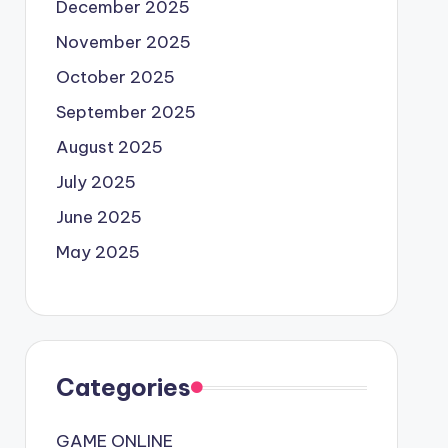
December 2025
November 2025
October 2025
September 2025
August 2025
July 2025
June 2025
May 2025
Categories
GAME ONLINE