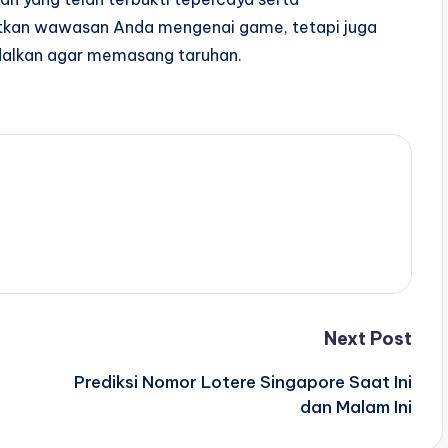
atkan wawasan Anda mengenai game, tetapi juga
dalkan agar memasang taruhan.
Next Post
Prediksi Nomor Lotere Singapore Saat Ini
dan Malam Ini