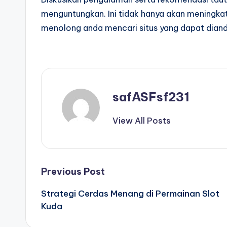
menguntungkan. Ini tidak hanya akan meningk
menolong anda mencari situs yang dapat dian
safASFsf231
View All Posts
Post
Previous Post
Strategi Cerdas Menang di Permainan Slot
navigation
Kuda