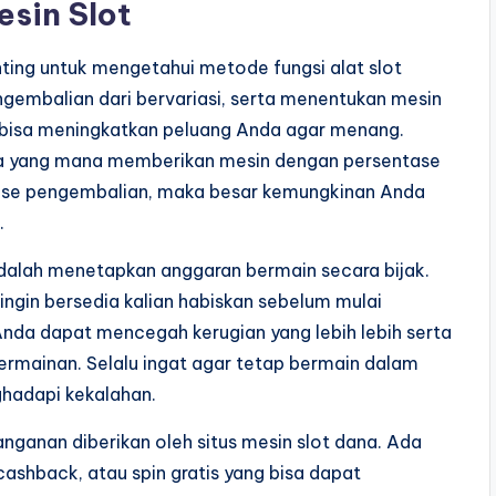
esin Slot
ting untuk mengetahui metode fungsi alat slot
gembalian dari bervariasi, serta menentukan mesin
 bisa meningkatkan peluang Anda agar menang.
ulsa yang mana memberikan mesin dengan persentase
ase pengembalian, maka besar kemungkinan Anda
.
adalah menetapkan anggaran bermain secara bijak.
ingin bersedia kalian habiskan sebelum mulai
 Anda dapat mencegah kerugian yang lebih lebih serta
rmainan. Selalu ingat agar tetap bermain dalam
ghadapi kekalahan.
nganan diberikan oleh situs mesin slot dana. Ada
ashback, atau spin gratis yang bisa dapat