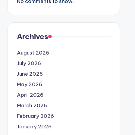
No comments to show.
Archives
August 2026
July 2026
June 2026
May 2026
April 2026
March 2026
February 2026
January 2026