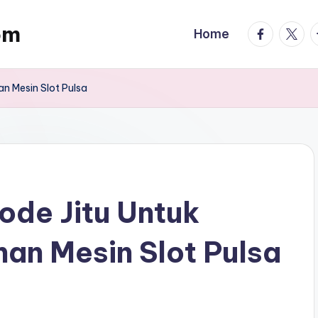
om
facebook.
twitte
t
Home
n Mesin Slot Pulsa
ode Jitu Untuk
an Mesin Slot Pulsa