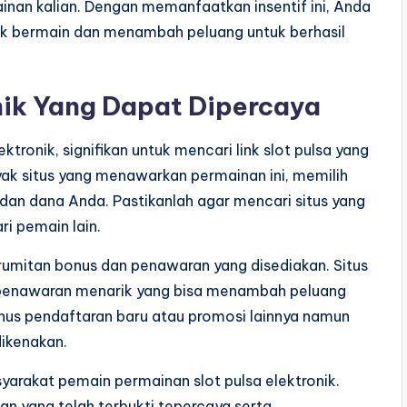
an kalian. Dengan memanfaatkan insentif ini, Anda
 bermain dan menambah peluang untuk berhasil
onik Yang Dapat Dipercaya
ronik, signifikan untuk mencari link slot pulsa yang
ak situs yang menawarkan permainan ini, memilih
dan dana Anda. Pastikanlah agar mencari situs yang
ri pemain lain.
erumitan bonus dan penawaran yang disediakan. Situs
 penawaran menarik yang bisa menambah peluang
nus pendaftaran baru atau promosi lainnya namun
dikenakan.
yarakat pemain permainan slot pulsa elektronik.
n yang telah terbukti tepercaya serta