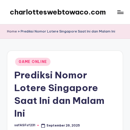
charlotteswebtowaco.com
Skip
to
content
Home
»
Prediksi Nomor Lotere Singapore Saat Ini dan Malam Ini
Posted
GAME ONLINE
in
Prediksi Nomor
Lotere Singapore
Saat Ini dan Malam
Ini
safASFsf231
September 26, 2025
Posted