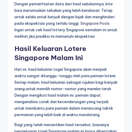
Dengan pemanfaatan data dari hasil sebelumnya, kita
bisa merumuskan tebakan yang lebih beralasan. Tetap
untuk selalu untuk berjudi dengan bijak dan menghindari
pada ekspektasi yang terlalu tinggi.
Singapore Pools
Ingat untuk cek hasil lottery Singapore semalam ini untuk
melihat jika prediksi ini memenuhi ekspektasi .
Hasil Keluaran Lotere
Singapore Malam Ini
Hari ini, hasil keluaran togel Singapore akan menjadi
waktu sangat ditunggu-tunggu oleh para pemain lotere.
Setiap malam, hasil keluaran sebagai rujukan bagi banyak
orang untuk memilih nomor-nomor yang mereka taruh.
Dengan mengikuti hasil malam ini, pemain dapat
menganalisis corak dan kecenderungan yang terjadi,
untuk membantu para pemain dalam merancang taktik
permainan yang lebih baik di waktu mendatang.
Bagi yang telah menantikan hasil tersebut, biasanya
pengeluaran togel Singapore malam ini biasa diberitakan