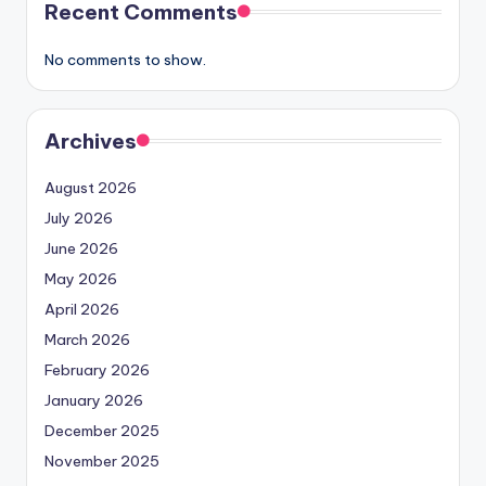
Recent Comments
No comments to show.
Archives
August 2026
July 2026
June 2026
May 2026
April 2026
March 2026
February 2026
January 2026
December 2025
November 2025