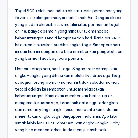
by
Togel SGP telah menjadi salah satu jenis permainan yang
favorit di kalangan masyarakat Tanah Air. Dengan akses
yang mudah aksesibilitas melalui situs permainan togel
online, banyak pemain yang minat untuk mencoba
keberuntungan sendiri hampir setiap hari. Pada artikel ini,
kita akan diskusikan prediksi angka togel Singapore hari
ini dan hari ini dengan asa bisa memberikan pengetahuan
yang bermanfaat bagi para pemain.
Hampir setiap hari, hasil togel Singapore menampilkan
angka-angka yang dihasilkan melalui live draw sgp. Bagi
sebagian orang, nomor-nomor ini tidak sekadar nomor,
tetapi adalah kesempatan untuk mendapatkan
keberuntungan. Kami akan memberikan berita terkini
mengenai keluaran sgp, termasuk data sgp terlengkap
dan ramalan yang mungkin bisa membantu kamu dalam
menentukan angka togel Singapore malam ini. Ayo kita
simak lebih lanjut untuk menemukan angka-angka luckyl
yang bisa mengantarkan Anda menuju nasib baik.