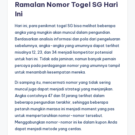
Ramalan Nomor Togel SG Hari
Ini
Hari ini, para penikmat togel SG bisa melihat beberapa
angka yang mungkin akan muncul dalam pengundian.
Berdasarkan analisis informasi dan pola dari pengeluaran
sebelumnya, angka-angka yang umumnya dapat terlihat
misalnya 12, 23, dan 34 menjadi kompetitor potensial
untuk hari ini. Tidak ada jaminan, namun banyak pemain
percaya pada perdagangan nomor yang umumnya tampil
untuk menambah kesempatan mereka.
Di samping itu, mencermati nomor yang tidak sering
muncul juga dapat menjadi strategi yang menjanjikan.
Angka contohnya 47 dan 51 jarang terlihat dalam
beberapa pengundian terakhir, sehingga beberapa
petaruh mungkin merasa ini menjadi moment yang pas
untuk mempertaruhkan nomor-nomor tersebut.
Menggabungkan nomor-nomor ini ke dalam kupon Anda
dapat menjadi metode yang cerdas.