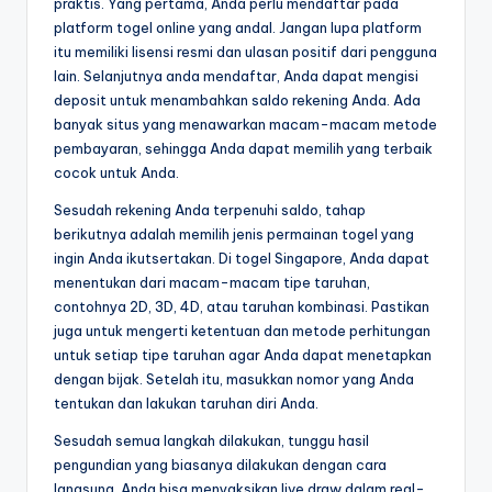
praktis. Yang pertama, Anda perlu mendaftar pada
platform togel online yang andal. Jangan lupa platform
itu memiliki lisensi resmi dan ulasan positif dari pengguna
lain. Selanjutnya anda mendaftar, Anda dapat mengisi
deposit untuk menambahkan saldo rekening Anda. Ada
banyak situs yang menawarkan macam-macam metode
pembayaran, sehingga Anda dapat memilih yang terbaik
cocok untuk Anda.
Sesudah rekening Anda terpenuhi saldo, tahap
berikutnya adalah memilih jenis permainan togel yang
ingin Anda ikutsertakan. Di togel Singapore, Anda dapat
menentukan dari macam-macam tipe taruhan,
contohnya 2D, 3D, 4D, atau taruhan kombinasi. Pastikan
juga untuk mengerti ketentuan dan metode perhitungan
untuk setiap tipe taruhan agar Anda dapat menetapkan
dengan bijak. Setelah itu, masukkan nomor yang Anda
tentukan dan lakukan taruhan diri Anda.
Sesudah semua langkah dilakukan, tunggu hasil
pengundian yang biasanya dilakukan dengan cara
langsung. Anda bisa menyaksikan live draw dalam real-