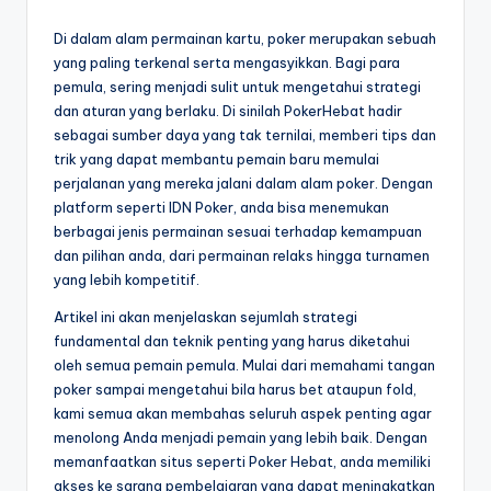
by
Di dalam alam permainan kartu, poker merupakan sebuah
yang paling terkenal serta mengasyikkan. Bagi para
pemula, sering menjadi sulit untuk mengetahui strategi
dan aturan yang berlaku. Di sinilah PokerHebat hadir
sebagai sumber daya yang tak ternilai, memberi tips dan
trik yang dapat membantu pemain baru memulai
perjalanan yang mereka jalani dalam alam poker. Dengan
platform seperti IDN Poker, anda bisa menemukan
berbagai jenis permainan sesuai terhadap kemampuan
dan pilihan anda, dari permainan relaks hingga turnamen
yang lebih kompetitif.
Artikel ini akan menjelaskan sejumlah strategi
fundamental dan teknik penting yang harus diketahui
oleh semua pemain pemula. Mulai dari memahami tangan
poker sampai mengetahui bila harus bet ataupun fold,
kami semua akan membahas seluruh aspek penting agar
menolong Anda menjadi pemain yang lebih baik. Dengan
memanfaatkan situs seperti Poker Hebat, anda memiliki
akses ke sarana pembelajaran yang dapat meningkatkan