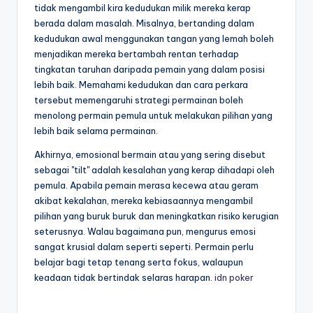
tidak mengambil kira kedudukan milik mereka kerap
berada dalam masalah. Misalnya, bertanding dalam
kedudukan awal menggunakan tangan yang lemah boleh
menjadikan mereka bertambah rentan terhadap
tingkatan taruhan daripada pemain yang dalam posisi
lebih baik. Memahami kedudukan dan cara perkara
tersebut memengaruhi strategi permainan boleh
menolong permain pemula untuk melakukan pilihan yang
lebih baik selama permainan.
Akhirnya, emosional bermain atau yang sering disebut
sebagai "tilt" adalah kesalahan yang kerap dihadapi oleh
pemula. Apabila pemain merasa kecewa atau geram
akibat kekalahan, mereka kebiasaannya mengambil
pilihan yang buruk buruk dan meningkatkan risiko kerugian
seterusnya. Walau bagaimana pun, mengurus emosi
sangat krusial dalam seperti seperti. Permain perlu
belajar bagi tetap tenang serta fokus, walaupun
keadaan tidak bertindak selaras harapan.
idn poker