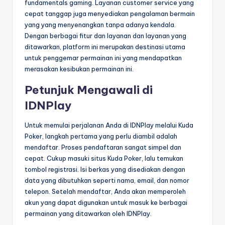
fundamentals gaming. Layanan customer service yang
cepat tanggap juga menyediakan pengalaman bermain
yang yang menyenangkan tanpa adanya kendala.
Dengan berbagai fitur dan layanan dan layanan yang
ditawarkan, platform ini merupakan destinasi utama
untuk penggemar permainan ini yang mendapatkan
merasakan kesibukan permainan ini.
Petunjuk Mengawali di
IDNPlay
Untuk memulai perjalanan Anda di IDNPlay melalui Kuda
Poker, langkah pertama yang perlu diambil adalah
mendaftar. Proses pendaftaran sangat simpel dan
cepat. Cukup masuki situs Kuda Poker, lalu temukan
tombol registrasi. Isi berkas yang disediakan dengan
data yang dibutuhkan seperti nama, email, dan nomor
telepon. Setelah mendaftar, Anda akan memperoleh
akun yang dapat digunakan untuk masuk ke berbagai
permainan yang ditawarkan oleh IDNPlay.