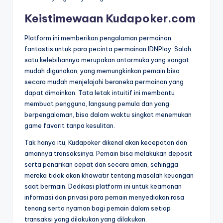
Keistimewaan Kudapoker.com
Platform ini memberikan pengalaman permainan
fantastis untuk para pecinta permainan IDNPlay. Salah
satu kelebihannya merupakan antarmuka yang sangat
mudah digunakan, yang memungkinkan pemain bisa
secara mudah menjelajahi beraneka permainan yang
dapat dimainkan. Tata letak intuitif ini membantu
membuat pengguna, langsung pemula dan yang
berpengalaman, bisa dalam waktu singkat menemukan
game favorit tanpa kesulitan.
Tak hanya itu, Kudapoker dikenal akan kecepatan dan
amannya transaksinya. Pemain bisa melakukan deposit
serta penarikan cepat dan secara aman, sehingga
mereka tidak akan khawatir tentang masalah keuangan
saat bermain. Dedikasi platform ini untuk keamanan
informasi dan privasi para pemain menyediakan rasa
tenang serta nyaman bagi pemain dalam setiap
transaksi yang dilakukan yang dilakukan.