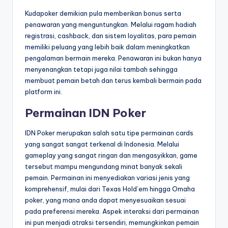
Kudapoker demikian pula memberikan bonus serta
penawaran yang menguntungkan. Melalui ragam hadiah
registrasi, cashback, dan sistem loyalitas, para pemain
memiliki peluang yang lebih baik dalam meningkatkan
pengalaman bermain mereka. Penawaran ini bukan hanya
menyenangkan tetapi juga nilai tambah sehingga
membuat pemain betah dan terus kembali bermain pada
platform ini.
Permainan IDN Poker
IDN Poker merupakan salah satu tipe permainan cards
yang sangat sangat terkenal di Indonesia. Melalui
gameplay yang sangat ringan dan mengasyikkan, game
tersebut mampu mengundang minat banyak sekali
pemain. Permainan ini menyediakan variasi jenis yang
komprehensif, mulai dari Texas Hold’em hingga Omaha
poker, yang mana anda dapat menyesuaikan sesuai
pada preferensi mereka. Aspek interaksi dari permainan
ini pun menjadi atraksi tersendiri, memungkinkan pemain