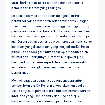
untuk berinteraksi serta bersaing dengan sesama
pemain dari mereka yang kalangan.
Kelebihan permainan ini adalah mengenai aturan
permainan yang transparan serta transparan. Dengan
cara memanfaatkan teknologi canggih canggih, setiap
permainan dipastikan bebas dari kecurangan, memberi
keamanan bagi pengguna saat berada di tengah meja
judi. Dalam setiap sesi, anda bisa merasakan tensi serta
keseruan yang ditawarkan, yang menjadikan IDN Poker
pilihan tepat sebagai hiburan sekaligus mendapatkan
keuntungan. Selanjutnya, platform Kudapoker juga
memberikan fitur seru seperti turnamen dan insentif
yang dapat meningkatkan pengalaman bermain
bermainnya.
Menjadi anggota dengan sebagai penyedia untuk
tempat bermain IDN Poker menyediakan kemudahan
akses bagi para pemain baru. Platform ini menawarkan
interface yang user-friendly dan juga petunjuk
komprehensif agar mendukung pemula mempelajari