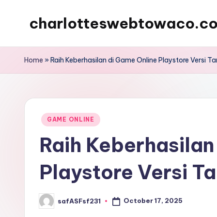
charlotteswebtowaco.c
Skip
to
content
Home
»
Raih Keberhasilan di Game Online Playstore Versi T
Posted
GAME ONLINE
in
Raih Keberhasilan
Playstore Versi T
October 17, 2025
safASFsf231
Posted
by