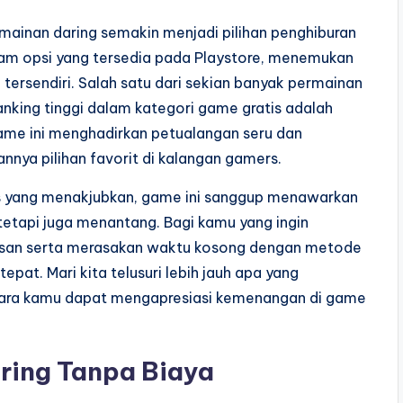
ermainan daring semakin menjadi pilihan penghiburan
am opsi yang tersedia pada Playstore, menemukan
tersendiri. Salah satu dari sekian banyak permainan
anking tinggi dalam kategori game gratis adalah
Game ini menghadirkan petualangan seru dan
ya pilihan favorit di kalangan gamers.
is yang menakjubkan, game ini sanggup menawarkan
etapi juga menantang. Bagi kamu yang ingin
esan serta merasakan waktu kosong dengan metode
epat. Mari kita telusuri lebih jauh apa yang
 cara kamu dapat mengapresiasi kemenangan di game
ring Tanpa Biaya