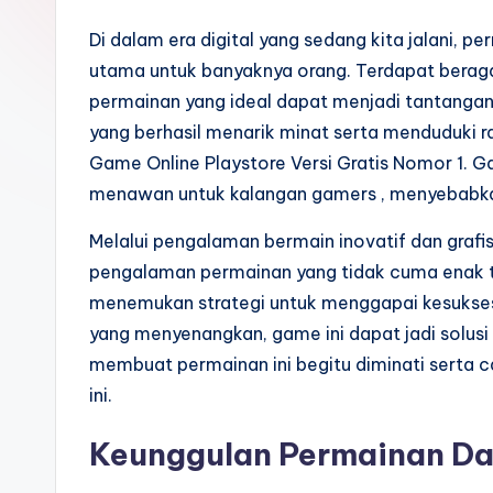
Di dalam era digital yang sedang kita jalani, p
utama untuk banyaknya orang. Terdapat berag
permainan yang ideal dapat menjadi tantangan 
yang berhasil menarik minat serta menduduki r
Game Online Playstore Versi Gratis Nomor 1. 
menawan untuk kalangan gamers , menyebabkann
Melalui pengalaman bermain inovatif dan graf
pengalaman permainan yang tidak cuma enak t
menemukan strategi untuk menggapai kesuks
yang menyenangkan, game ini dapat jadi solusi t
membuat permainan ini begitu diminati serta
ini.
Keunggulan Permainan Da