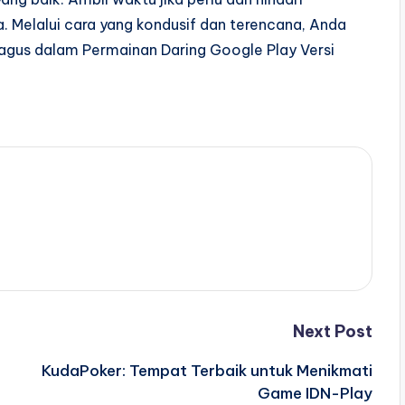
 Melalui cara yang kondusif dan terencana, Anda
 bagus dalam Permainan Daring Google Play Versi
Next Post
KudaPoker: Tempat Terbaik untuk Menikmati
Game IDN-Play