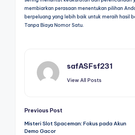
membiarkan perasaan menentukan pilihan Anda.
berpeluang yang lebih baik untuk meraih hasil
Tanpa Biaya Nomor Satu.
safASFsf231
View All Posts
Post
Previous Post
Misteri Slot Spaceman: Fokus pada Akun
navigation
Demo Gacor