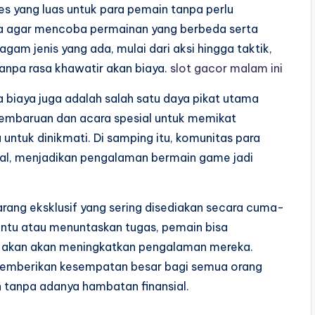
s yang luas untuk para pemain tanpa perlu
ja agar mencoba permainan yang berbeda serta
gam jenis yang ada, mulai dari aksi hingga taktik,
tanpa rasa khawatir akan biaya.
slot gacor malam ini
 biaya juga adalah salah satu daya pikat utama
pembaruan dan acara spesial untuk memikat
 untuk dinikmati. Di samping itu, komunitas para
ial, menjadikan pengalaman bermain game jadi
arang eksklusif yang sering disediakan secara cuma-
entu atau menuntaskan tugas, pemain bisa
kan akan meningkatkan pengalaman mereka.
 memberikan kesempatan besar bagi semua orang
 tanpa adanya hambatan finansial.