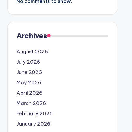
No comments to show.
Archives
August 2026
July 2026
June 2026
May 2026
April 2026
March 2026
February 2026
January 2026