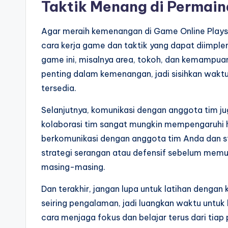
Taktik Menang di Permain
Agar meraih kemenangan di Game Online Playst
cara kerja game dan taktik yang dapat diimpl
game ini, misalnya area, tokoh, dan kemampua
penting dalam kemenangan, jadi sisihkan wakt
tersedia.
Selanjutnya, komunikasi dengan anggota tim ju
kolaborasi tim sangat mungkin mempengaruhi has
berkomunikasi dengan anggota tim Anda dan str
strategi serangan atau defensif sebelum mem
masing-masing.
Dan terakhir, jangan lupa untuk latihan denga
seiring pengalaman, jadi luangkan waktu untuk
cara menjaga fokus dan belajar terus dari tia