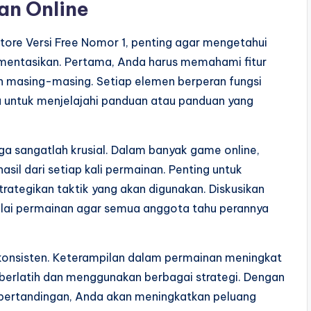
an Online
ore Versi Free Nomor 1, penting agar mengetahui
ementasikan. Pertama, Anda harus memahami fitur
n masing-masing. Setiap elemen berperan fungsi
u untuk menjelajahi panduan atau panduan yang
ga sangatlah krusial. Dalam banyak game online,
il dari setiap kali permainan. Penting untuk
ategikan taktik yang akan digunakan. Diskusikan
ulai permainan agar semua anggota tahu perannya
n konsisten. Keterampilan dalam permainan meningkat
 berlatih dan menggunakan berbagai strategi. Dengan
p pertandingan, Anda akan meningkatkan peluang