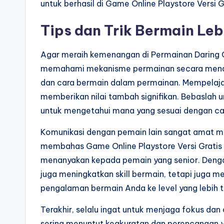
untuk berhasil di Game Online Playstore Versi G
Tips dan Trik Bermain Leb
Agar meraih kemenangan di Permainan Daring Go
memahami mekanisme permainan secara mend
dan cara bermain dalam permainan. Mempelajari
memberikan nilai tambah signifikan. Bebaslah
untuk mengetahui mana yang sesuai dengan car
Komunikasi dengan pemain lain sangat amat me
membahas Game Online Playstore Versi Gratis N
menanyakan kepada pemain yang senior. Dengan
juga meningkatkan skill bermain, tetapi jug
pengalaman bermain Anda ke level yang lebih t
Terakhir, selalu ingat untuk menjaga fokus dan 
sering menuntut keakuratan dan perencanaan yan