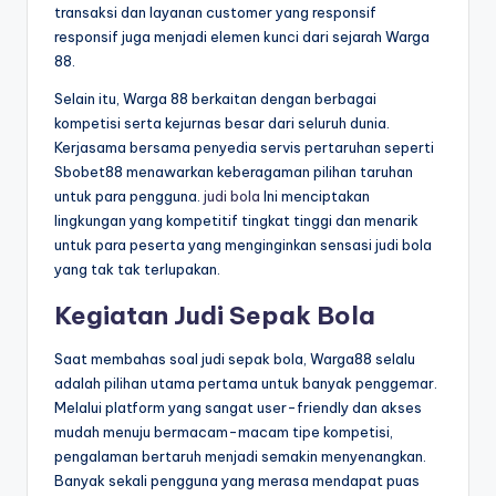
transaksi dan layanan customer yang responsif
responsif juga menjadi elemen kunci dari sejarah Warga
88.
Selain itu, Warga 88 berkaitan dengan berbagai
kompetisi serta kejurnas besar dari seluruh dunia.
Kerjasama bersama penyedia servis pertaruhan seperti
Sbobet88 menawarkan keberagaman pilihan taruhan
untuk para pengguna.
judi bola
Ini menciptakan
lingkungan yang kompetitif tingkat tinggi dan menarik
untuk para peserta yang menginginkan sensasi judi bola
yang tak tak terlupakan.
Kegiatan Judi Sepak Bola
Saat membahas soal judi sepak bola, Warga88 selalu
adalah pilihan utama pertama untuk banyak penggemar.
Melalui platform yang sangat user-friendly dan akses
mudah menuju bermacam-macam tipe kompetisi,
pengalaman bertaruh menjadi semakin menyenangkan.
Banyak sekali pengguna yang merasa mendapat puas