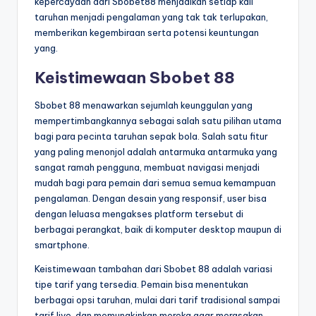
kepercayaan dari Sbobet88 menjadikan setiap kali
taruhan menjadi pengalaman yang tak tak terlupakan,
memberikan kegembiraan serta potensi keuntungan
yang.
Keistimewaan Sbobet 88
Sbobet 88 menawarkan sejumlah keunggulan yang
mempertimbangkannya sebagai salah satu pilihan utama
bagi para pecinta taruhan sepak bola. Salah satu fitur
yang paling menonjol adalah antarmuka antarmuka yang
sangat ramah pengguna, membuat navigasi menjadi
mudah bagi para pemain dari semua semua kemampuan
pengalaman. Dengan desain yang responsif, user bisa
dengan leluasa mengakses platform tersebut di
berbagai perangkat, baik di komputer desktop maupun di
smartphone.
Keistimewaan tambahan dari Sbobet 88 adalah variasi
tipe tarif yang tersedia. Pemain bisa menentukan
berbagai opsi taruhan, mulai dari tarif tradisional sampai
tarif live, dan memungkinkan mereka agar merasakan