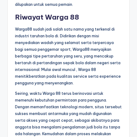
dilupakan untuk semua pemain.
Riwayat Warga 88
Warga88 sudah jadi salah satu nama yang terkenal di
industri taruhan bola di. Didirikan dengan misi
menyediakan wadah yang selamat serta terpercaya
bagi semua penggemar sport, Warga88 menyajikan
berbagai tipe pertaruhan yang seru, yang mencakup
bertaruh di pertandingan sepak bola dalam negeri serta
internasional. Mulai awal muncul , Warga 88
menitikberatkan pada kualitas service serta experience
pengguna yang menyenangkan.
Seiring, waktu Warga 88 terus berinovasi untuk
memenuhi kebutuhan permintaan para pengguna.
Dengan memanfaatkan teknologi modern, situs tersebut
sukses membuat antarmuka yang mudah digunakan
serta akses yang cepat cepat, sebagai akibatnya para
anggota bisa mengalami pengalaman judi bola itu tanpa
ada halangan. Kemudahan dalam proses melakukan