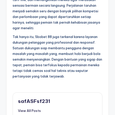
sensasi bermain secara langsung. Perjalanan taruhan
menjadi semakin seru dengan banyak pilihan kompetisi
dan perlombaan yang dapat dipertaruhkan setiap
harinya, sehingga pemain tak pernah kehabisan jasanya
agar meneliti.
Tak hanya itu, Sbobet 88 juga terkenal karena layanan
dukungan pelanggan yang profesional dan responsif.
Satuan dukungan siap membantu pengguna dengan
masalah yang masalah yang, membuat hobi berjudi bola
semakin menyenangkan. Dengan bantuan yang sigap dan
tepat, pemain bisa terfokus kepada permainan mereka
tetapi tidak cemas soal hal teknis atau seputar
pertanyaan yang tidak terjawab.
safASFsf231
View All Posts