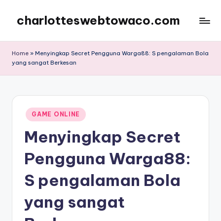
charlotteswebtowaco.com
Skip
to
content
Home
»
Menyingkap Secret Pengguna Warga88: S pengalaman Bola
yang sangat Berkesan
Posted
GAME ONLINE
in
Menyingkap Secret
Pengguna Warga88:
S pengalaman Bola
yang sangat