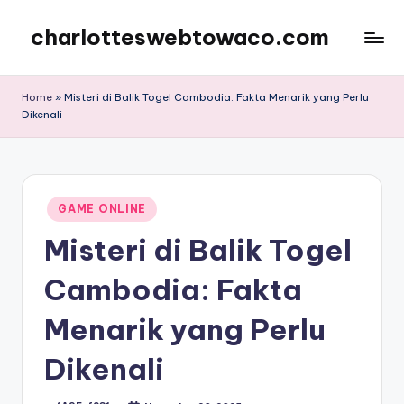
charlotteswebtowaco.com
Skip
to
content
Home
»
Misteri di Balik Togel Cambodia: Fakta Menarik yang Perlu
Dikenali
Posted
GAME ONLINE
in
Misteri di Balik Togel
Cambodia: Fakta
Menarik yang Perlu
Dikenali