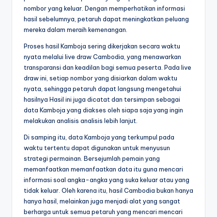
nombor yang keluar. Dengan memperhatikan informasi
hasil sebelumnya, petaruh dapat meningkatkan peluang
mereka dalam meraih kemenangan.
Proses hasil Kamboja sering dikerjakan secara waktu
nyata melalui live draw Cambodia, yang menawarkan
transparansi dan keadilan bagi semua peserta. Pada live
draw ini, setiap nombor yang disiarkan dalam waktu
nyata, sehingga petaruh dapat langsung mengetahui
hasilnya Hasil ini juga dicatat dan tersimpan sebagai
data Kamboja yang diakses oleh siapa saja yang ingin
melakukan analisis analisis lebih lanjut.
Di samping itu, data Kamboja yang terkumpul pada
waktu tertentu dapat digunakan untuk menyusun
strategi permainan. Bersejumlah pemain yang
memanfaatkan memanfaatkan data itu guna mencari
informasi soal angka-angka yang suka keluar atau yang
tidak keluar. Oleh karena itu, hasil Cambodia bukan hanya
hanya hasil, melainkan juga menjadi alat yang sangat
berharga untuk semua petaruh yang mencari mencari