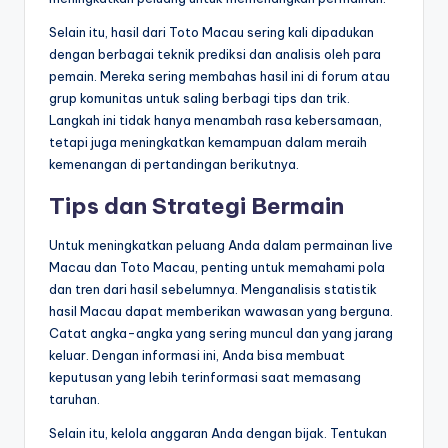
Selain itu, hasil dari Toto Macau sering kali dipadukan
dengan berbagai teknik prediksi dan analisis oleh para
pemain. Mereka sering membahas hasil ini di forum atau
grup komunitas untuk saling berbagi tips dan trik.
Langkah ini tidak hanya menambah rasa kebersamaan,
tetapi juga meningkatkan kemampuan dalam meraih
kemenangan di pertandingan berikutnya.
Tips dan Strategi Bermain
Untuk meningkatkan peluang Anda dalam permainan live
Macau dan Toto Macau, penting untuk memahami pola
dan tren dari hasil sebelumnya. Menganalisis statistik
hasil Macau dapat memberikan wawasan yang berguna.
Catat angka-angka yang sering muncul dan yang jarang
keluar. Dengan informasi ini, Anda bisa membuat
keputusan yang lebih terinformasi saat memasang
taruhan.
Selain itu, kelola anggaran Anda dengan bijak. Tentukan