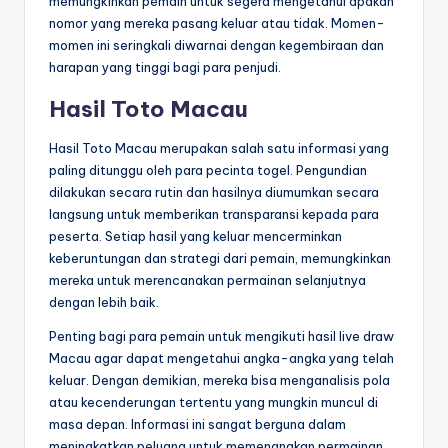
memungkinkan pemain untuk segera mengetahui apakah
nomor yang mereka pasang keluar atau tidak. Momen-
momen ini seringkali diwarnai dengan kegembiraan dan
harapan yang tinggi bagi para penjudi.
Hasil Toto Macau
Hasil Toto Macau merupakan salah satu informasi yang
paling ditunggu oleh para pecinta togel. Pengundian
dilakukan secara rutin dan hasilnya diumumkan secara
langsung untuk memberikan transparansi kepada para
peserta. Setiap hasil yang keluar mencerminkan
keberuntungan dan strategi dari pemain, memungkinkan
mereka untuk merencanakan permainan selanjutnya
dengan lebih baik.
Penting bagi para pemain untuk mengikuti hasil live draw
Macau agar dapat mengetahui angka-angka yang telah
keluar. Dengan demikian, mereka bisa menganalisis pola
atau kecenderungan tertentu yang mungkin muncul di
masa depan. Informasi ini sangat berguna dalam
meningkatkan peluang untuk memenangkan permainan.