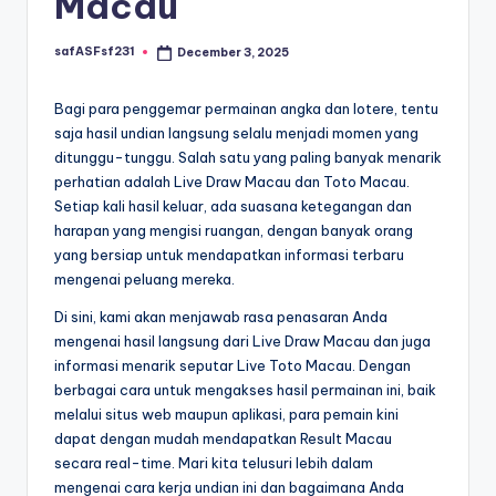
Macau
safASFsf231
December 3, 2025
Posted
by
Bagi para penggemar permainan angka dan lotere, tentu
saja hasil undian langsung selalu menjadi momen yang
ditunggu-tunggu. Salah satu yang paling banyak menarik
perhatian adalah Live Draw Macau dan Toto Macau.
Setiap kali hasil keluar, ada suasana ketegangan dan
harapan yang mengisi ruangan, dengan banyak orang
yang bersiap untuk mendapatkan informasi terbaru
mengenai peluang mereka.
Di sini, kami akan menjawab rasa penasaran Anda
mengenai hasil langsung dari Live Draw Macau dan juga
informasi menarik seputar Live Toto Macau. Dengan
berbagai cara untuk mengakses hasil permainan ini, baik
melalui situs web maupun aplikasi, para pemain kini
dapat dengan mudah mendapatkan Result Macau
secara real-time. Mari kita telusuri lebih dalam
mengenai cara kerja undian ini dan bagaimana Anda