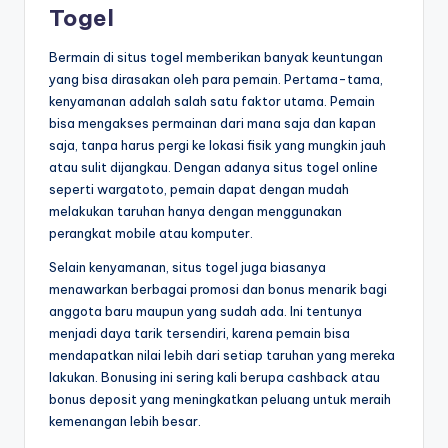
Togel
Bermain di situs togel memberikan banyak keuntungan
yang bisa dirasakan oleh para pemain. Pertama-tama,
kenyamanan adalah salah satu faktor utama. Pemain
bisa mengakses permainan dari mana saja dan kapan
saja, tanpa harus pergi ke lokasi fisik yang mungkin jauh
atau sulit dijangkau. Dengan adanya situs togel online
seperti wargatoto, pemain dapat dengan mudah
melakukan taruhan hanya dengan menggunakan
perangkat mobile atau komputer.
Selain kenyamanan, situs togel juga biasanya
menawarkan berbagai promosi dan bonus menarik bagi
anggota baru maupun yang sudah ada. Ini tentunya
menjadi daya tarik tersendiri, karena pemain bisa
mendapatkan nilai lebih dari setiap taruhan yang mereka
lakukan. Bonusing ini sering kali berupa cashback atau
bonus deposit yang meningkatkan peluang untuk meraih
kemenangan lebih besar.