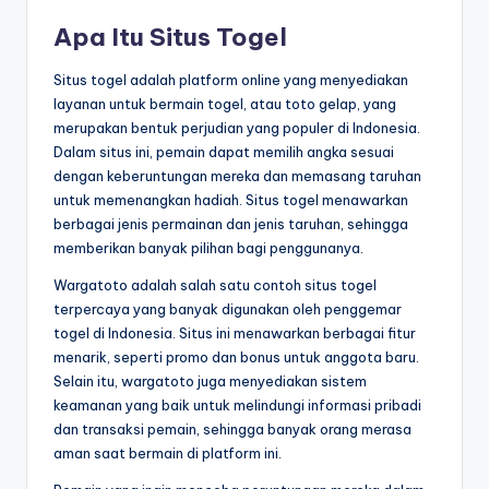
Apa Itu Situs Togel
Situs togel adalah platform online yang menyediakan
layanan untuk bermain togel, atau toto gelap, yang
merupakan bentuk perjudian yang populer di Indonesia.
Dalam situs ini, pemain dapat memilih angka sesuai
dengan keberuntungan mereka dan memasang taruhan
untuk memenangkan hadiah. Situs togel menawarkan
berbagai jenis permainan dan jenis taruhan, sehingga
memberikan banyak pilihan bagi penggunanya.
Wargatoto adalah salah satu contoh situs togel
terpercaya yang banyak digunakan oleh penggemar
togel di Indonesia. Situs ini menawarkan berbagai fitur
menarik, seperti promo dan bonus untuk anggota baru.
Selain itu, wargatoto juga menyediakan sistem
keamanan yang baik untuk melindungi informasi pribadi
dan transaksi pemain, sehingga banyak orang merasa
aman saat bermain di platform ini.