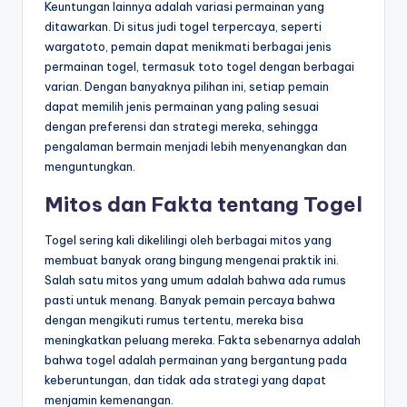
Keuntungan lainnya adalah variasi permainan yang
ditawarkan. Di situs judi togel terpercaya, seperti
wargatoto, pemain dapat menikmati berbagai jenis
permainan togel, termasuk toto togel dengan berbagai
varian. Dengan banyaknya pilihan ini, setiap pemain
dapat memilih jenis permainan yang paling sesuai
dengan preferensi dan strategi mereka, sehingga
pengalaman bermain menjadi lebih menyenangkan dan
menguntungkan.
Mitos dan Fakta tentang Togel
Togel sering kali dikelilingi oleh berbagai mitos yang
membuat banyak orang bingung mengenai praktik ini.
Salah satu mitos yang umum adalah bahwa ada rumus
pasti untuk menang. Banyak pemain percaya bahwa
dengan mengikuti rumus tertentu, mereka bisa
meningkatkan peluang mereka. Fakta sebenarnya adalah
bahwa togel adalah permainan yang bergantung pada
keberuntungan, dan tidak ada strategi yang dapat
menjamin kemenangan.