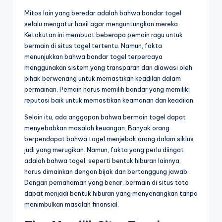
Mitos lain yang beredar adalah bahwa bandar togel
selalu mengatur hasil agar menguntungkan mereka.
Ketakutan ini membuat beberapa pemain ragu untuk
bermain di situs togel tertentu. Namun, fakta
menunjukkan bahwa bandar togel terpercaya
menggunakan sistem yang transparan dan diawasi oleh
pihak berwenang untuk memastikan keadilan dalam
permainan. Pemain harus memilih bandar yang memiliki
reputasi baik untuk memastikan keamanan dan keadilan.
Selain itu, ada anggapan bahwa bermain togel dapat
menyebabkan masalah keuangan. Banyak orang
berpendapat bahwa togel menjebak orang dalam siklus
judi yang merugikan. Namun, fakta yang perlu diingat
adalah bahwa togel, seperti bentuk hiburan lainnya,
harus dimainkan dengan bijak dan bertanggung jawab.
Dengan pemahaman yang benar, bermain di situs toto
dapat menjadi bentuk hiburan yang menyenangkan tanpa
menimbulkan masalah finansial.