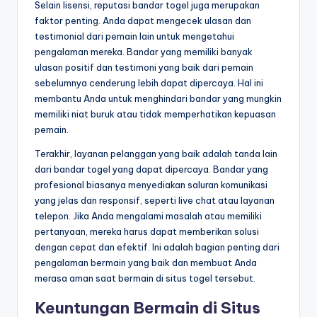
Selain lisensi, reputasi bandar togel juga merupakan
faktor penting. Anda dapat mengecek ulasan dan
testimonial dari pemain lain untuk mengetahui
pengalaman mereka. Bandar yang memiliki banyak
ulasan positif dan testimoni yang baik dari pemain
sebelumnya cenderung lebih dapat dipercaya. Hal ini
membantu Anda untuk menghindari bandar yang mungkin
memiliki niat buruk atau tidak memperhatikan kepuasan
pemain.
Terakhir, layanan pelanggan yang baik adalah tanda lain
dari bandar togel yang dapat dipercaya. Bandar yang
profesional biasanya menyediakan saluran komunikasi
yang jelas dan responsif, seperti live chat atau layanan
telepon. Jika Anda mengalami masalah atau memiliki
pertanyaan, mereka harus dapat memberikan solusi
dengan cepat dan efektif. Ini adalah bagian penting dari
pengalaman bermain yang baik dan membuat Anda
merasa aman saat bermain di situs togel tersebut.
Keuntungan Bermain di Situs