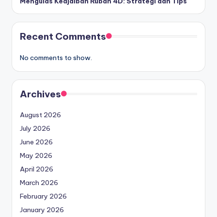
Mengulas Keajaiban Rubah 4D: Strategi dan Tips
Recent Comments
No comments to show.
Archives
August 2026
July 2026
June 2026
May 2026
April 2026
March 2026
February 2026
January 2026