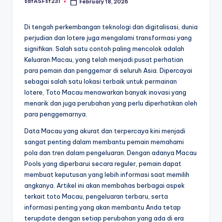
safASFsf231
February 18, 2026
Posted
by
Di tengah perkembangan teknologi dan digitalisasi, dunia
perjudian dan lotere juga mengalami transformasi yang
signifikan. Salah satu contoh paling mencolok adalah
Keluaran Macau, yang telah menjadi pusat perhatian
para pemain dan penggemar di seluruh Asia. Dipercayai
sebagai salah satu lokasi terbaik untuk permainan
lotere, Toto Macau menawarkan banyak inovasi yang
menarik dan juga perubahan yang perlu diperhatikan oleh
para penggemarnya.
Data Macau yang akurat dan terpercaya kini menjadi
sangat penting dalam membantu pemain memahami
pola dan tren dalam pengeluaran. Dengan adanya Macau
Pools yang diperbarui secara reguler, pemain dapat
membuat keputusan yang lebih informasi saat memilih
angkanya. Artikel ini akan membahas berbagai aspek
terkait toto Macau, pengeluaran terbaru, serta
informasi penting yang akan membantu Anda tetap
terupdate dengan setiap perubahan yang ada di era