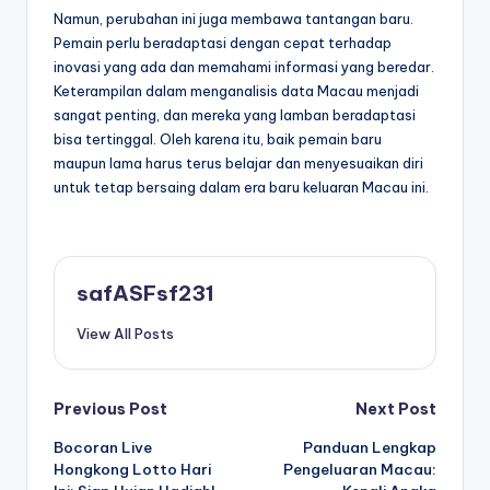
Namun, perubahan ini juga membawa tantangan baru.
Pemain perlu beradaptasi dengan cepat terhadap
inovasi yang ada dan memahami informasi yang beredar.
Keterampilan dalam menganalisis data Macau menjadi
sangat penting, dan mereka yang lamban beradaptasi
bisa tertinggal. Oleh karena itu, baik pemain baru
maupun lama harus terus belajar dan menyesuaikan diri
untuk tetap bersaing dalam era baru keluaran Macau ini.
safASFsf231
View All Posts
Post
Previous Post
Next Post
Bocoran Live
Panduan Lengkap
navigation
Hongkong Lotto Hari
Pengeluaran Macau: