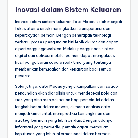
Inovasi dalam Sistem Keluaran
Inovasi dalam sistem keluaran Toto Macau telah menjadi
fokus utama untuk meningkatkan transparansi dan
kepercayaan pemain. Dengan penerapan teknologi
terbaru, proses pengundian kini lebih akurat dan dapat
dipertanggungjawabkan. Melalui penggunaan sistem
digital dan aplikasi mobile, pemain dapat mengakses
hasil pengeluaran secara real-time, yang tentunya
memberikan kemudahan dan kepastian bagi semua
peserta.
Selanjutnya, data Macau yang dikumpulkan dari setiap
pengundian akan dianalisis untuk mendeteksi pola dan
tren yang bisa menjadi acuan bagi pemain. Ini adalah
langkah besar dalam inovasi, di mana analisis data
menjadi kunci untuk memprediksi kemungkinan dan
strategi bermain yang lebih cerdas. Dengan adanya
informasi yang tersedia, pemain dapat membuat
keputusan yang lebih informasional dalam bermain.