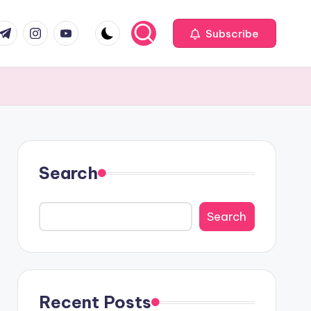
com
r.com
.me
instagram.com
youtube.com
Subscribe
Search
Search
Recent Posts