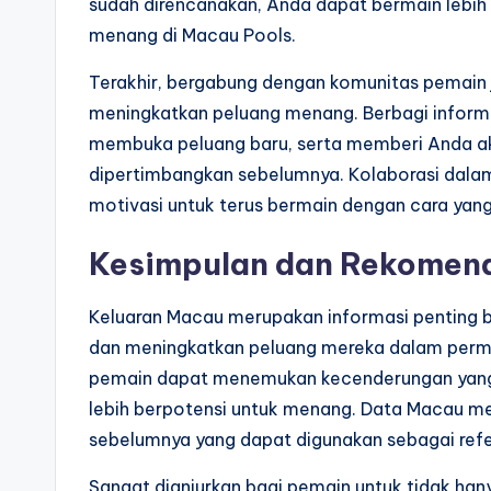
sudah direncanakan, Anda dapat bermain lebih
menang di Macau Pools.
Terakhir, bergabung dengan komunitas pemain j
meningkatkan peluang menang. Berbagi inform
membuka peluang baru, serta memberi Anda ak
dipertimbangkan sebelumnya. Kolaborasi dalam
motivasi untuk terus bermain dengan cara yang
Kesimpulan dan Rekomen
Keluaran Macau merupakan informasi penting 
dan meningkatkan peluang mereka dalam perm
pemain dapat menemukan kecenderungan yang
lebih berpotensi untuk menang. Data Macau me
sebelumnya yang dapat digunakan sebagai refer
Sangat dianjurkan bagi pemain untuk tidak ha