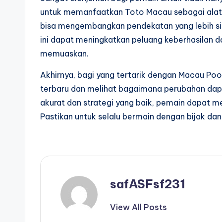
untuk memanfaatkan Toto Macau sebagai alat 
bisa mengembangkan pendekatan yang lebih sis
ini dapat meningkatkan peluang keberhasilan 
memuaskan.
Akhirnya, bagi yang tertarik dengan Macau Po
terbaru dan melihat bagaimana perubahan dap
akurat dan strategi yang baik, pemain dapat me
Pastikan untuk selalu bermain dengan bijak da
safASFsf231
View All Posts