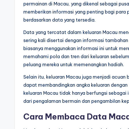
permainan di Macau, yang dikenal sebagai pusat
memberikan informasi yang penting bagi para 
berdasarkan data yang tersedia.
Data yang tercatat dalam keluaran Macau menc
sering kali disertai dengan informasi tambahan
biasanya menggunakan informasi ini untuk me
memahami pola dan tren dari keluaran sebelu
peluang mereka untuk memenangkan hadiah.
Selain itu, keluaran Macau juga menjadi acua
dapat membandingkan angka keluaran dengan 
keluaran Macau tidak hanya berfungsi sebagai i
dari pengalaman bermain dan pengambilan kep
Cara Membaca Data Mac