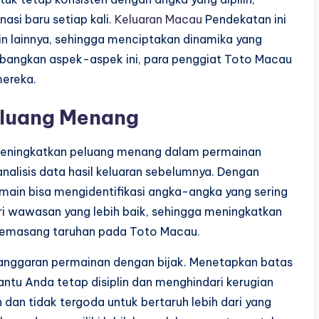
asi baru setiap kali.
Keluaran Macau
Pendekatan ini
in lainnya, sehingga menciptakan dinamika yang
angkan aspek-aspek ini, para penggiat Toto Macau
ereka.
eluang Menang
meningkatkan peluang menang dalam permainan
alisis data hasil keluaran sebelumnya. Dengan
main bisa mengidentifikasi angka-angka yang sering
ri wawasan yang lebih baik, sehingga meningkatkan
memasang taruhan pada Toto Macau.
a anggaran permainan dengan bijak. Menetapkan batas
tu Anda tetap disiplin dan menghindari kerugian
an tidak tergoda untuk bertaruh lebih dari yang