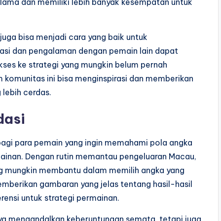
 lama dan memiliki lebih banyak kesempatan untuk
uga bisa menjadi cara yang baik untuk
asi dan pengalaman dengan pemain lain dapat
ses ke strategi yang mungkin belum pernah
 komunitas ini bisa menginspirasi dan memberikan
 lebih cerdas.
dasi
bagi para pemain yang ingin memahami pola angka
ainan. Dengan rutin memantau pengeluaran Macau,
 mungkin membantu dalam memilih angka yang
mberikan gambaran yang jelas tentang hasil-hasil
ensi untuk strategi permainan.
nya mengandalkan keberuntungan semata, tetapi juga