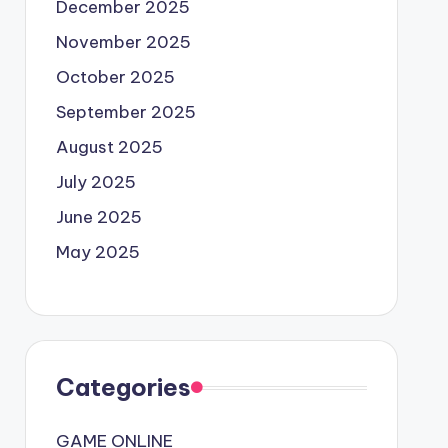
December 2025
November 2025
October 2025
September 2025
August 2025
July 2025
June 2025
May 2025
Categories
GAME ONLINE