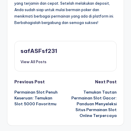
yang terjamin dan cepat. Setelah melakukan deposit,
Anda sudah siap untuk mulai bermain poker dan
menikmati berbagai permainan yang ada di platform ini.
Berbahagialah bergabung dan semoga sukses!
safASFsf231
View All Posts
Post
Previous Post
Next Post
Permainan Slot Penuh
Temukan Tautan
navigation
Keseruan: Temukan
Permainan Slot Gacor:
Slot 5000 Favoritmu
Panduan Menyeleksi
Situs Permainan Slot
Online Terpercaya