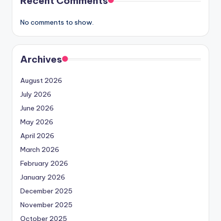
Recent Comments
No comments to show.
Archives
August 2026
July 2026
June 2026
May 2026
April 2026
March 2026
February 2026
January 2026
December 2025
November 2025
October 2025