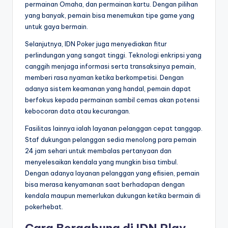
permainan Omaha, dan permainan kartu. Dengan pilihan
yang banyak, pemain bisa menemukan tipe game yang
untuk gaya bermain.
Selanjutnya, IDN Poker juga menyediakan fitur
perlindungan yang sangat tinggi. Teknologi enkripsi yang
canggih menjaga informasi serta transaksinya pemain,
memberi rasa nyaman ketika berkompetisi. Dengan
adanya sistem keamanan yang handal, pemain dapat
berfokus kepada permainan sambil cemas akan potensi
kebocoran data atau kecurangan.
Fasilitas lainnya ialah layanan pelanggan cepat tanggap.
Staf dukungan pelanggan sedia menolong para pemain
24 jam sehari untuk membalas pertanyaan dan
menyelesaikan kendala yang mungkin bisa timbul.
Dengan adanya layanan pelanggan yang efisien, pemain
bisa merasa kenyamanan saat berhadapan dengan
kendala maupun memerlukan dukungan ketika bermain di
pokerhebat.