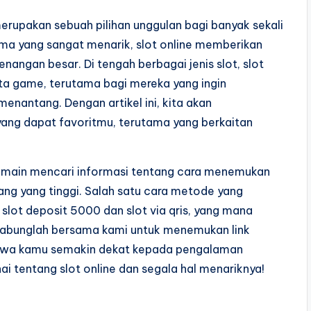
merupakan sebuah pilihan unggulan bagi banyak sekali
ma yang sangat menarik, slot online memberikan
ngan besar. Di tengah berbagai jenis slot, slot
ta game, terutama bagi mereka yang ingin
nantang. Dengan artikel ini, kita akan
yang dapat favoritmu, terutama yang berkaitan
pemain mencari informasi tentang cara menemukan
g yang tinggi. Salah satu cara metode yang
slot deposit 5000 dan slot via qris, yang mana
gabunglah bersama kami untuk menemukan link
mbawa kamu semakin dekat kepada pengalaman
nai tentang slot online dan segala hal menariknya!