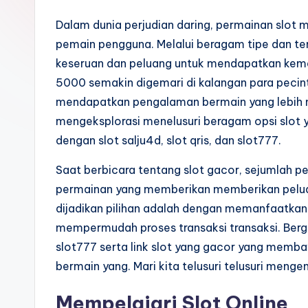
Dalam dunia perjudian daring, permainan slot 
pemain pengguna. Melalui beragam tipe dan te
keseruan dan peluang untuk mendapatkan kemena
5000 semakin digemari di kalangan para pecin
mendapatkan pengalaman bermain yang lebih me
mengeksplorasi menelusuri beragam opsi slot 
dengan slot salju4d, slot qris, dan slot777.
Saat berbicara tentang slot gacor, sejumlah 
permainan yang memberikan memberikan peluan
dijadikan pilihan adalah dengan memanfaatkan 
mempermudah proses transaksi transaksi. Ber
slot777 serta link slot yang gacor yang me
bermain yang. Mari kita telusuri telusuri menge
Mempelajari Slot Online