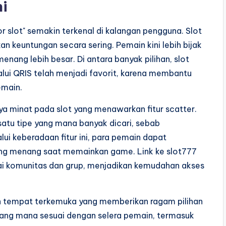
ni
or slot" semakin terkenal di kalangan pengguna. Slot
 keuntungan secara sering. Pemain kini lebih bijak
nang lebih besar. Di antara banyak pilihan, slot
ui QRIS telah menjadi favorit, karena membantu
emain.
a minat pada slot yang menawarkan fitur scatter.
atu tipe yang mana banyak dicari, sebab
i keberadaan fitur ini, para pemain dapat
ng menang saat memainkan game. Link ke slot777
gai komunitas dan grup, menjadikan kemudahan akses
ah tempat terkemuka yang memberikan ragam pilihan
 yang mana sesuai dengan selera pemain, termasuk