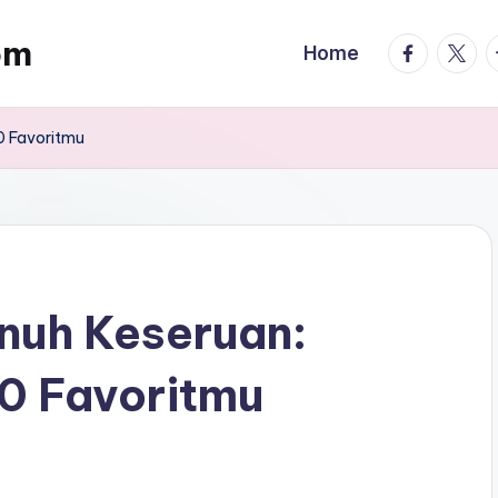
om
facebook.
twitte
t
Home
0 Favoritmu
nuh Keseruan:
0 Favoritmu