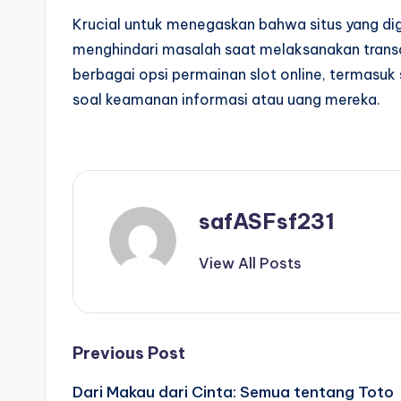
Krucial untuk menegaskan bahwa situs yang di
menghindari masalah saat melaksanakan trans
berbagai opsi permainan slot online, termasuk 
soal keamanan informasi atau uang mereka.
safASFsf231
View All Posts
Post
Previous Post
Dari Makau dari Cinta: Semua tentang Toto