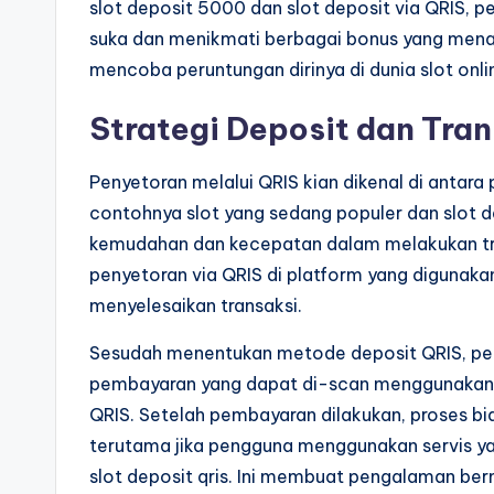
slot deposit 5000 dan slot deposit via QRIS
suka dan menikmati berbagai bonus yang menar
mencoba peruntungan dirinya di dunia slot onli
Strategi Deposit dan Tra
Penyetoran melalui QRIS kian dikenal di antara
contohnya slot yang sedang populer dan slot 
kemudahan dan kecepatan dalam melakukan tran
penyetoran via QRIS di platform yang digunaka
menyelesaikan transaksi.
Sesudah menentukan metode deposit QRIS, pe
pembayaran yang dapat di-scan menggunakan 
QRIS. Setelah pembayaran dilakukan, proses bi
terutama jika pengguna menggunakan servis y
slot deposit qris. Ini membuat pengalaman berm