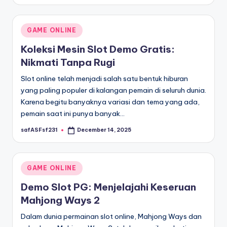
by
Posted
GAME ONLINE
in
Koleksi Mesin Slot Demo Gratis:
Nikmati Tanpa Rugi
Slot online telah menjadi salah satu bentuk hiburan
yang paling populer di kalangan pemain di seluruh dunia.
Karena begitu banyaknya variasi dan tema yang ada,
pemain saat ini punya banyak…
safASFsf231
December 14, 2025
Posted
by
Posted
GAME ONLINE
in
Demo Slot PG: Menjelajahi Keseruan
Mahjong Ways 2
Dalam dunia permainan slot online, Mahjong Ways dan