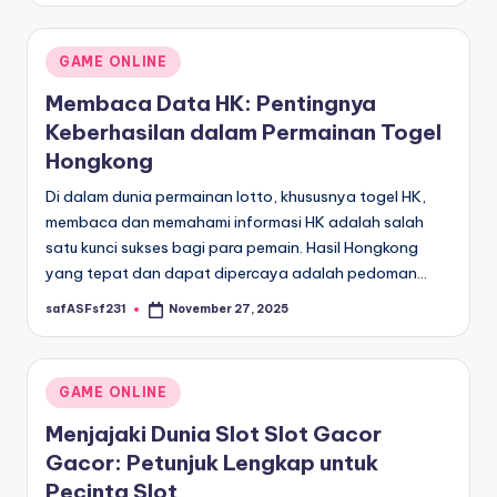
Posted
GAME ONLINE
in
Membaca Data HK: Pentingnya
Keberhasilan dalam Permainan Togel
Hongkong
Di dalam dunia permainan lotto, khususnya togel HK,
membaca dan memahami informasi HK adalah salah
satu kunci sukses bagi para pemain. Hasil Hongkong
yang tepat dan dapat dipercaya adalah pedoman…
safASFsf231
November 27, 2025
Posted
by
Posted
GAME ONLINE
in
Menjajaki Dunia Slot Slot Gacor
Gacor: Petunjuk Lengkap untuk
Pecinta Slot