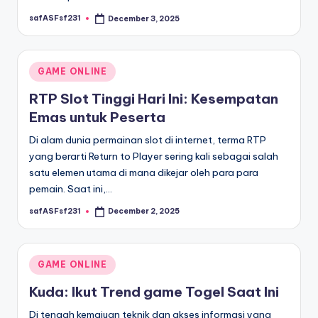
safASFsf231
December 3, 2025
Posted
by
Posted
GAME ONLINE
in
RTP Slot Tinggi Hari Ini: Kesempatan
Emas untuk Peserta
Di alam dunia permainan slot di internet, terma RTP
yang berarti Return to Player sering kali sebagai salah
satu elemen utama di mana dikejar oleh para para
pemain. Saat ini,…
safASFsf231
December 2, 2025
Posted
by
Posted
GAME ONLINE
in
Kuda: Ikut Trend game Togel Saat Ini
Di tengah kemajuan teknik dan akses informasi yang