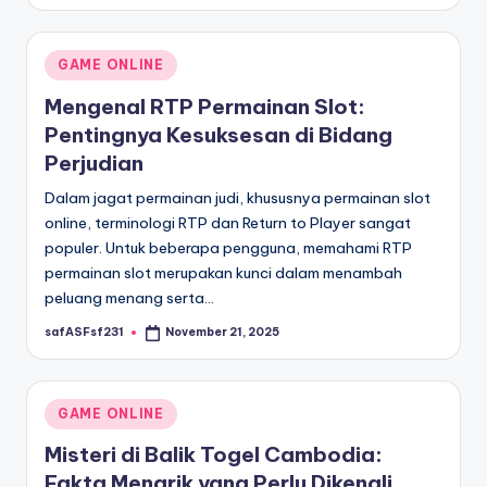
by
Posted
GAME ONLINE
in
Mengenal RTP Permainan Slot:
Pentingnya Kesuksesan di Bidang
Perjudian
Dalam jagat permainan judi, khususnya permainan slot
online, terminologi RTP dan Return to Player sangat
populer. Untuk beberapa pengguna, memahami RTP
permainan slot merupakan kunci dalam menambah
peluang menang serta…
safASFsf231
November 21, 2025
Posted
by
Posted
GAME ONLINE
in
Misteri di Balik Togel Cambodia:
Fakta Menarik yang Perlu Dikenali