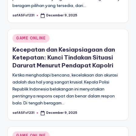
beragam pilihan yang tersedia, dari…
safASFsf231
December 9, 2025
Posted
by
Posted
GAME ONLINE
in
Kecepatan dan Kesiapsiagaan dan
Ketepatan: Kunci Tindakan Situasi
Darurat Menurut Pendapat Kapolri
Ketika menghadapi bencana, kecelakaan dan akurasi
adalah dua hal yang sangat krusial. Kepala Polisi
Republik Indonesia belakangan ini menyatakan
pentingnya respons cepat dan benar dalam respon
bala. Di tengah beragam…
safASFsf231
December 9, 2025
Posted
by
Posted
GAME ONLINE