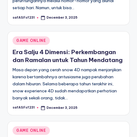
peruntungannya melalui nomor-nomor yang diundi
setiap hari. Namun, untuk bisa…
safASFsf231
December 3, 2025
Posted
by
Posted
GAME ONLINE
in
Era Salju 4 Dimensi: Perkembangan
dan Ramalan untuk Tahun Mendatang
Masa depan yang cerah snow 4D nampak menjanjikan
karena bertambahnya antusiasme juga perubahan
dalam hiburan. Selama beberapa tahun terakhir ini,
snow experience 4D sudah mendapatkan perhatian
banyak sekali orang, tidak…
safASFsf231
December 3, 2025
Posted
by
Posted
GAME ONLINE
in