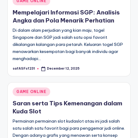
GAME ONLINE
in
Mempelajari Informasi SGP: Analisis
Angka dan Pola Menarik Perhatian
Di dalam alam perjudian yang kian maju, togel
Singapore dan SGP jadi salah satu opsi favorit
dikalangan kalangan para petaruh. Keluaran togel SGP
menawarkan kesempatan bagi banyak individu agar
menghadapi…
safASFsf231
December 12, 2025
Posted
by
Posted
GAME ONLINE
in
Saran serta Tips Kemenangan dalam
Kuda Slot
Permainan permainan slot kudaslot atau ini jadi salah
satu salah satu favorit bagi para penggemar judi online.
Dengan adanya grafis yang menawan serta konsep