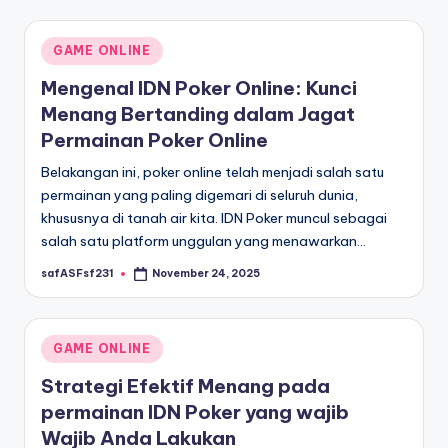
Posted
GAME ONLINE
in
Mengenal IDN Poker Online: Kunci
Menang Bertanding dalam Jagat
Permainan Poker Online
Belakangan ini, poker online telah menjadi salah satu
permainan yang paling digemari di seluruh dunia,
khususnya di tanah air kita. IDN Poker muncul sebagai
salah satu platform unggulan yang menawarkan…
safASFsf231
November 24, 2025
Posted
by
Posted
GAME ONLINE
in
Strategi Efektif Menang pada
permainan IDN Poker yang wajib
Wajib Anda Lakukan