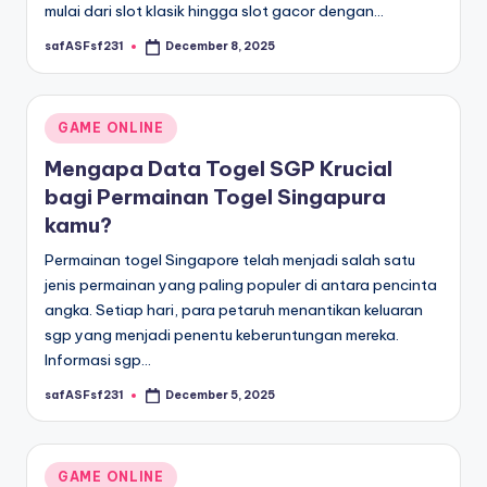
mulai dari slot klasik hingga slot gacor dengan…
safASFsf231
December 8, 2025
Posted
by
Posted
GAME ONLINE
in
Mengapa Data Togel SGP Krucial
bagi Permainan Togel Singapura
kamu?
Permainan togel Singapore telah menjadi salah satu
jenis permainan yang paling populer di antara pencinta
angka. Setiap hari, para petaruh menantikan keluaran
sgp yang menjadi penentu keberuntungan mereka.
Informasi sgp…
safASFsf231
December 5, 2025
Posted
by
Posted
GAME ONLINE